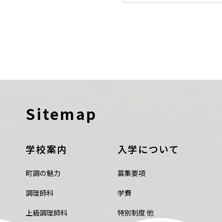
Sitemap
学校案内
入学について
町調の魅力
募集要項
調理師科
学費
上級調理師科
特別制度 他